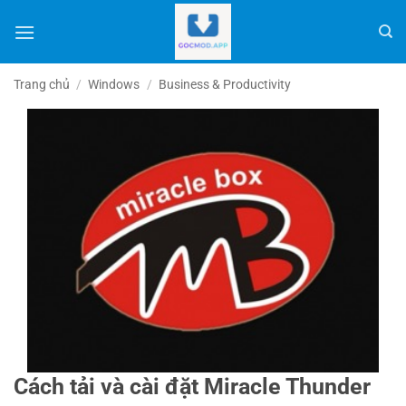
Bỏ
qua
nội
dung
Trang chủ
/
Windows
/
Business & Productivity
Cách tải và cài đặt Miracle Thunder