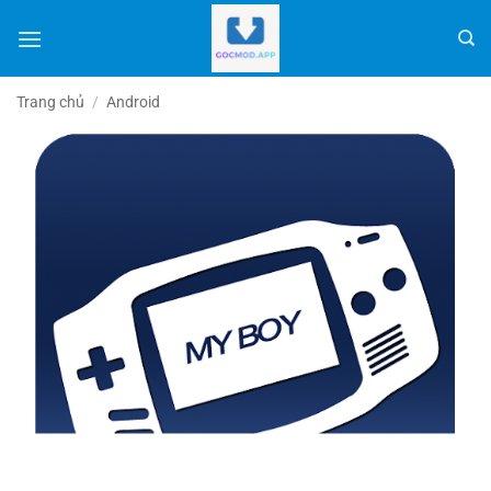
Bỏ
qua
nội
dung
Trang chủ
/
Android