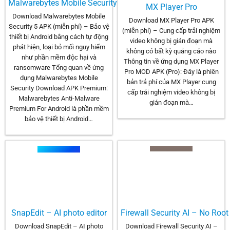
Malwarebytes Mobile Security
MX Player Pro
Download Malwarebytes Mobile
Download MX Player Pro APK
Security 5 APK (miễn phí) – Bảo vệ
(miễn phí) – Cung cấp trải nghiệm
thiết bị Android bằng cách tự động
video không bị gián đoạn mà
phát hiện, loại bỏ mối nguy hiểm
không có bất kỳ quảng cáo nào
như phần mềm độc hại và
Thông tin về ứng dụng MX Player
ransomware Tổng quan về ứng
Pro MOD APK (Pro): Đây là phiên
dụng Malwarebytes Mobile
bản trả phí của MX Player cung
Security Download APK Premium:
cấp trải nghiệm video không bị
Malwarebytes Anti-Malware
gián đoạn mà…
Premium For Android là phần mềm
bảo vệ thiết bị Android…
SnapEdit – AI photo editor
Firewall Security AI – No Roo
Download SnapEdit – AI photo
Download Firewall Security AI –