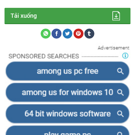
Tải xuống