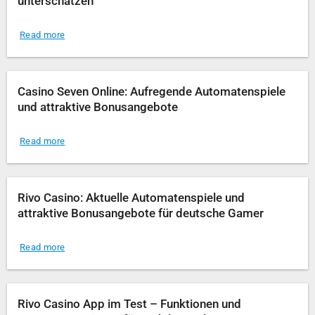
unterschätzen
Read more
Casino Seven Online: Aufregende Automatenspiele
und attraktive Bonusangebote
Read more
Rivo Casino: Aktuelle Automatenspiele und
attraktive Bonusangebote für deutsche Gamer
Read more
Rivo Casino App im Test – Funktionen und