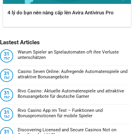
4 lý do bạn nên nâng cấp lên Avira Antivirus Pro
Lastest Articles
Warum Spieler an Spielautomaten oft ihre Verluste
31
unterschätzen
Th7
Không
có
Casino Seven Online: Aufregende Automatenspiele und
31
bình
attraktive Bonusangebote
Th7
luận
Không
ở
có
Warum
Rivo Casino: Aktuelle Automatenspiele und attraktive
31
bình
Spieler
Bonusangebote für deutsche Gamer
Th7
luận
an
Không
ở
Spielautomaten
có
Casino
Rivo Casino App im Test – Funktionen und
31
oft
bình
Seven
Bonuspromotionen für mobile Spieler
Th7
ihre
luận
Online:
Không
Verluste
ở
Aufregende
có
unterschätzen
Rivo
Discovering Licensed and Secure Casinos Not on
31
Automatenspiele
bình