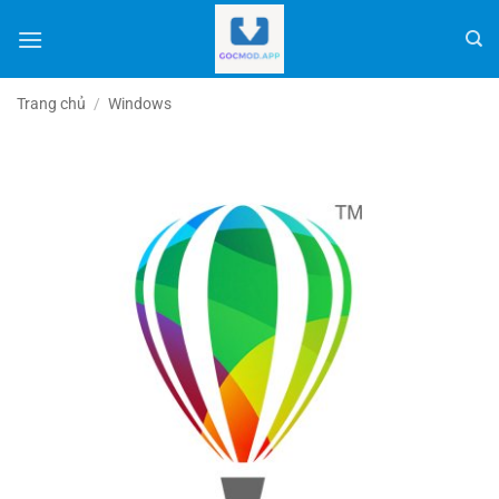
Bỏ
qua
nội
dung
Trang chủ
/
Windows