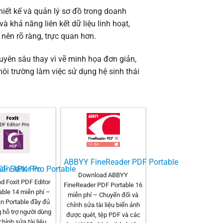
hiết kế và quản lý sơ đồ trong doanh
à khả năng liên kết dữ liệu linh hoạt,
 nên rõ ràng, trực quan hơn.
yên sâu thay vì vẽ minh họa đơn giản,
môi trường làm việc sử dụng hệ sinh thái
ABBYY FineReader PDF Portable
 bản APK Pro
DF Editor Pro Portable
Download ABBYY
 Foxit PDF Editor
FineReader PDF Portable 16
able 14 miễn phí –
miễn phí – Chuyển đổi và
n Portable đầy đủ
chỉnh sửa tài liệu biến ảnh
g hỗ trợ người dùng
được quét, tệp PDF và các
chỉnh sửa tài liệu