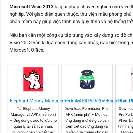
Microsoft Visio 2013
là giải pháp chuyên nghiệp cho việc t
nghiệp. Với giao diện quen thuộc, thư viện mẫu phong phú v
phần mềm này giúp việc trình bày quy trình và hệ thống trở
Nếu bạn cần một công cụ tập trung vào xây dựng sơ đồ chu
Visio 2013 vẫn là lựa chọn đáng cân nhắc, đặc biệt trong 
Microsoft Office.
Elephant Money Manager v5.0.4 APK – Pro Version
Permission Pilot 1.7.5-rc1 Phiên
Foxit P
Tải Elephant Money
Download Permission Pilot
Download
Manager v5 APK (miễn phí)
APK (miễn phí) – Một loại
Pro Port
– Ứng dụng được tối ưu cho
ứng dụng mới để giúp bạn
Phiên bả
quản lý tài sản cá nhân,
xem xét các ứng dụng và
tính năn
giúp ghi chép chi tiết các
quyền của chúng cho các
tạo và 