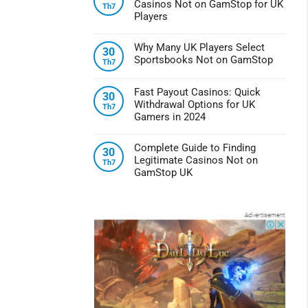
bình
Casinos Not on GamStop for UK
Automatenspiele
Th7
luận
Players
und
ở
attraktive
Không
Rivo
Bonusangebote
có
Why Many UK Players Select
Casino
30
für
bình
Sportsbooks Not on GamStop
App
Th7
deutsche
luận
im
Không
Gamer
ở
Test
có
Fast Payout Casinos: Quick
Discovering
30
–
bình
Withdrawal Options for UK
Licensed
Th7
Funktionen
luận
Gamers in 2024
and
und
ở
Secure
Không
Bonuspromotionen
Why
Casinos
có
Complete Guide to Finding
für
Many
30
Not
bình
Legitimate Casinos Not on
mobile
UK
Th7
on
luận
GamStop UK
Spieler
Players
GamStop
ở
Select
Không
for
Fast
Sportsbooks
có
UK
Payout
Not
bình
Players
Casinos:
on
luận
Quick
GamStop
ở
Withdrawal
Complete
Options
Guide
for
to
UK
Finding
Gamers
Legitimate
in