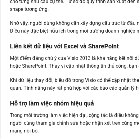
cho từng nhu cầu cụ thể. Từ sơ đồ quy trình sản xuất đến 
shape tương ứng.
Nhờ vậy, người dùng không cần xây dựng cấu trúc từ đầu m
Điều này đặc biệt hữu ích trong môi trường doanh nghiệp nơ
Liên kết dữ liệu với Excel và SharePoint
Một điểm đáng chú ý của Visio 2013 là khả năng kết nối d
hoặc SharePoint. Thay vì cập nhật thông tin thủ công, bạn có
Khi dữ liệu thay đổi, biểu đồ trong Visio có thể cập nhật t
quán. Tính năng này rất phù hợp với các báo cáo quản lý h
Hỗ trợ làm việc nhóm hiệu quả
Trong môi trường làm việc hiện đại, cộng tác là điều không
người cùng tham gia chỉnh sửa hoặc nhận xét trên cùng một
mạng nội bộ.