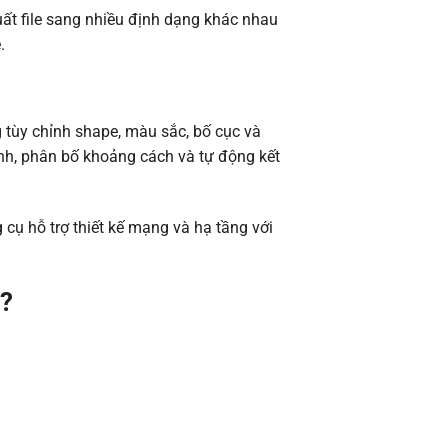
xuất file sang nhiều định dạng khác nhau
.
 tùy chỉnh shape, màu sắc, bố cục và
hỉnh, phân bố khoảng cách và tự động kết
 cụ hỗ trợ thiết kế mạng và hạ tầng với
i?