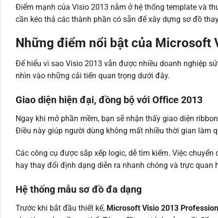
Điểm mạnh của Visio 2013 nằm ở hệ thống template và th
cần kéo thả các thành phần có sẵn để xây dựng sơ đồ thay v
Những điểm nổi bật của Microsoft 
Để hiểu vì sao Visio 2013 vẫn được nhiều doanh nghiệp sử
nhìn vào những cải tiến quan trọng dưới đây.
Giao diện hiện đại, đồng bộ với Office 2013
Ngay khi mở phần mềm, bạn sẽ nhận thấy giao diện ribbon
Điều này giúp người dùng không mất nhiều thời gian làm q
Các công cụ được sắp xếp logic, dễ tìm kiếm. Việc chuyển 
hay thay đổi định dạng diễn ra nhanh chóng và trực quan h
Hệ thống mẫu sơ đồ đa dạng
Trước khi bắt đầu thiết kế,
Microsoft Visio 2013 Professio