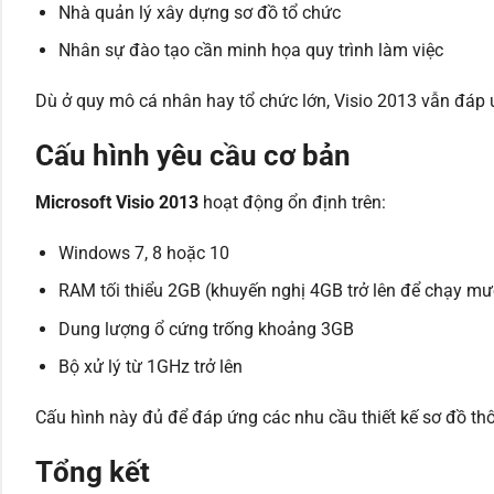
Nhà quản lý xây dựng sơ đồ tổ chức
Nhân sự đào tạo cần minh họa quy trình làm việc
Dù ở quy mô cá nhân hay tổ chức lớn, Visio 2013 vẫn đáp ứ
Cấu hình yêu cầu cơ bản
Microsoft Visio 2013
hoạt động ổn định trên:
Windows 7, 8 hoặc 10
RAM tối thiểu 2GB (khuyến nghị 4GB trở lên để chạy mư
Dung lượng ổ cứng trống khoảng 3GB
Bộ xử lý từ 1GHz trở lên
Cấu hình này đủ để đáp ứng các nhu cầu thiết kế sơ đồ th
Tổng kết