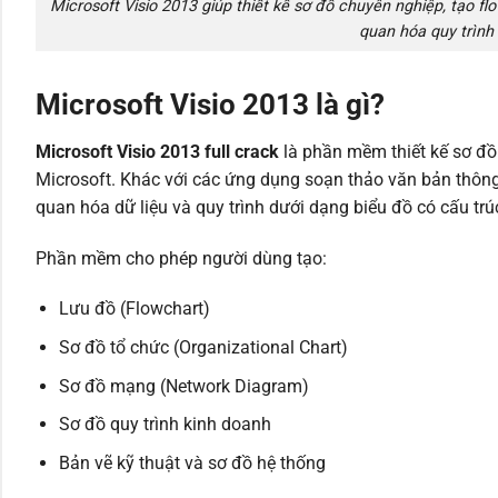
Microsoft Visio 2013 giúp thiết kế sơ đồ chuyên nghiệp, tạo f
quan hóa quy trình
Microsoft Visio 2013 là gì?
Microsoft Visio 2013 full crack
là phần mềm thiết kế sơ đồ
Microsoft. Khác với các ứng dụng soạn thảo văn bản thông 
quan hóa dữ liệu và quy trình dưới dạng biểu đồ có cấu trúc
Phần mềm cho phép người dùng tạo:
Lưu đồ (Flowchart)
Sơ đồ tổ chức (Organizational Chart)
Sơ đồ mạng (Network Diagram)
Sơ đồ quy trình kinh doanh
Bản vẽ kỹ thuật và sơ đồ hệ thống