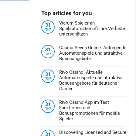
Top articles for you
Warum Spieler an
31
Spielautomaten oft ihre Verluste
Th7
unterschätzen
Không
có
Casino Seven Online: Aufregende
31
bình
Automatenspiele und attraktive
Th7
luận
Bonusangebote
ở
Không
Warum
có
Rivo Casino: Aktuelle
Spieler
31
bình
Automatenspiele und attraktive
an
Th7
luận
Bonusangebote für deutsche
Spielautomaten
ở
Gamer
oft
Casino
ihre
Không
Seven
Verluste
có
Rivo Casino App im Test –
Online:
31
unterschätzen
bình
Funktionen und
Aufregende
Th7
luận
Bonuspromotionen für mobile
Automatenspiele
ở
Spieler
und
Rivo
attraktive
Không
Casino:
Bonusangebote
có
Discovering Licensed and Secure
Aktuelle
31