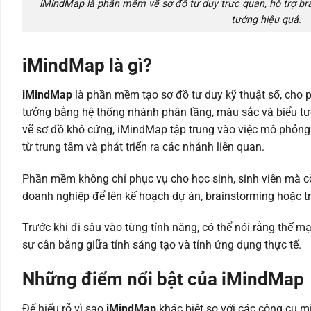
iMindMap là phần mềm vẽ sơ đồ tư duy trực quan, hỗ trợ brai
tưởng hiệu quả.
iMindMap là gì?
iMindMap
là phần mềm tạo sơ đồ tư duy kỹ thuật số, cho
tưởng bằng hệ thống nhánh phân tầng, màu sắc và biểu tư
vẽ sơ đồ khô cứng, iMindMap tập trung vào việc mô phỏng
từ trung tâm và phát triển ra các nhánh liên quan.
Phần mềm không chỉ phục vụ cho học sinh, sinh viên mà c
doanh nghiệp để lên kế hoạch dự án, brainstorming hoặc tr
Trước khi đi sâu vào từng tính năng, có thể nói rằng thế 
sự cân bằng giữa tính sáng tạo và tính ứng dụng thực tế.
Những điểm nổi bật của iMindMap
Để hiểu rõ vì sao
iMindMap
khác biệt so với các công cụ 