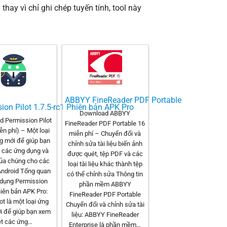
hay vì chỉ ghi chép tuyến tính, tool này
ABBYY FineReader PDF Portable
ion Pilot 1.7.5-rc1 Phiên bản APK Pro
Download ABBYY
 Permission Pilot
FineReader PDF Portable 16
ễn phí) – Một loại
miễn phí – Chuyển đổi và
g mới để giúp bạn
chỉnh sửa tài liệu biến ảnh
 các ứng dụng và
được quét, tệp PDF và các
ủa chúng cho các
loại tài liệu khác thành tệp
 Android Tổng quan
có thể chỉnh sửa Thông tin
 dụng Permission
phần mềm ABBYY
hiên bản APK Pro:
FineReader PDF Portable
lot là một loại ứng
Chuyển đổi và chỉnh sửa tài
i để giúp bạn xem
liệu: ABBYY FineReader
ét các ứng…
Enterprise là phần mềm…