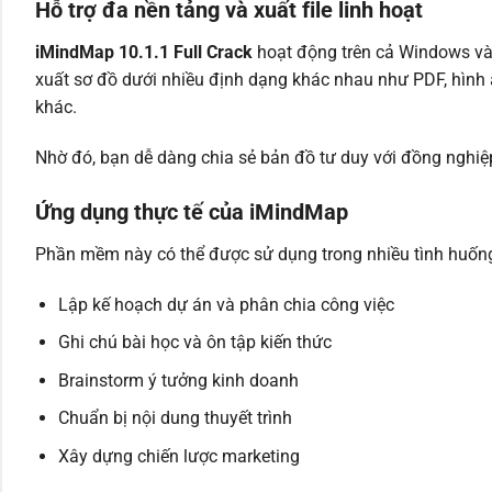
Hỗ trợ đa nền tảng và xuất file linh hoạt
iMindMap 10.1.1 Full Crack
hoạt động trên cả Windows và
xuất sơ đồ dưới nhiều định dạng khác nhau như PDF, hình 
khác.
Nhờ đó, bạn dễ dàng chia sẻ bản đồ tư duy với đồng nghiệ
Ứng dụng thực tế của iMindMap
Phần mềm này có thể được sử dụng trong nhiều tình huốn
Lập kế hoạch dự án và phân chia công việc
Ghi chú bài học và ôn tập kiến thức
Brainstorm ý tưởng kinh doanh
Chuẩn bị nội dung thuyết trình
Xây dựng chiến lược marketing