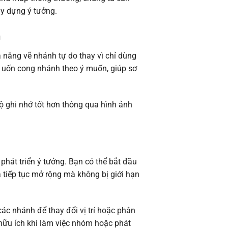
y dựng ý tưởng.
n
 năng vẽ nhánh tự do thay vì chỉ dùng
 uốn cong nhánh theo ý muốn, giúp sơ
 ghi nhớ tốt hơn thông qua hình ảnh
 phát triển ý tưởng. Bạn có thể bắt đầu
tiếp tục mở rộng mà không bị giới hạn
ác nhánh để thay đổi vị trí hoặc phân
 hữu ích khi làm việc nhóm hoặc phát