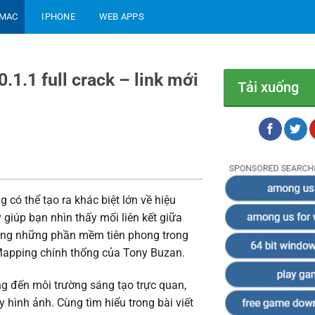
MAC
IPHONE
WEB APPS
ICLES
1.1 full crack – link mới
Tải xuống
g có thể tạo ra khác biệt lớn về hiệu
y giúp bạn nhìn thấy mối liên kết giữa
ong những phần mềm tiên phong trong
 Mapping chính thống của Tony Buzan.
 đến môi trường sáng tạo trực quan,
y hình ảnh. Cùng tìm hiểu trong bài viết