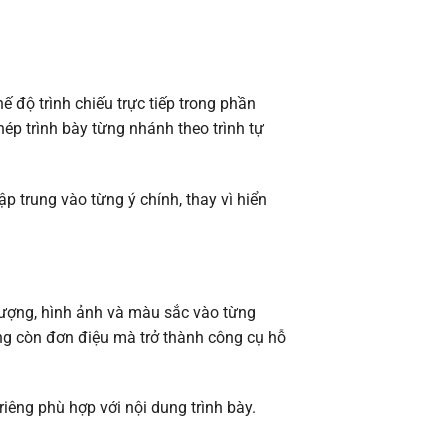
ế độ trình chiếu trực tiếp trong phần
ép trình bày từng nhánh theo trình tự
ập trung vào từng ý chính, thay vì hiển
ượng, hình ảnh và màu sắc vào từng
ông còn đơn điệu mà trở thành công cụ hỗ
iêng phù hợp với nội dung trình bày.