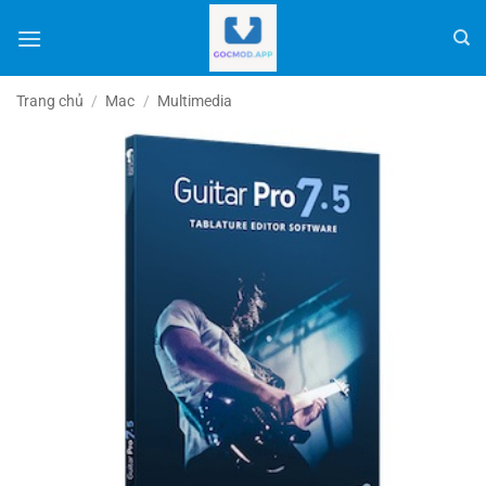
Bỏ
qua
nội
dung
Trang chủ
/
Mac
/
Multimedia