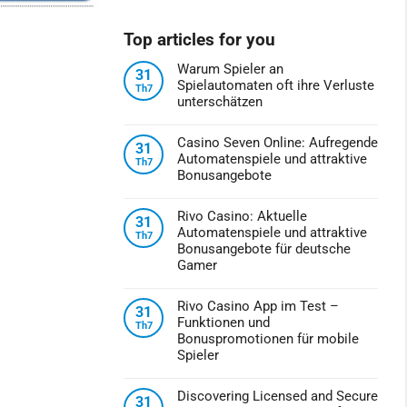
Top articles for you
Warum Spieler an
31
Spielautomaten oft ihre Verluste
Th7
unterschätzen
Không
có
Casino Seven Online: Aufregende
31
bình
Automatenspiele und attraktive
Th7
luận
Bonusangebote
ở
Không
Warum
có
Rivo Casino: Aktuelle
Spieler
31
bình
Automatenspiele und attraktive
an
Th7
luận
Bonusangebote für deutsche
Spielautomaten
ở
Gamer
oft
Casino
ihre
Không
Seven
Verluste
có
Rivo Casino App im Test –
Online:
31
unterschätzen
bình
Funktionen und
Aufregende
Th7
luận
Bonuspromotionen für mobile
Automatenspiele
ở
Spieler
und
Rivo
attraktive
Không
Casino:
Bonusangebote
có
Discovering Licensed and Secure
Aktuelle
31