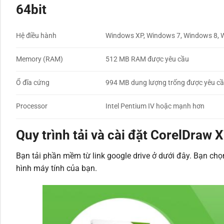
64bit
Hệ điều hành
Windows XP, Windows 7, Windows 8, 
Memory (RAM)
512 MB RAM được yêu cầu
Ổ đĩa cứng
994 MB dung lượng trống được yêu c
Processor
Intel Pentium IV hoặc mạnh hơn
Quy trình tải và cài đặt CorelDraw X
Bạn tải phần mềm từ link google drive ở dưới đây. Bạn chọ
hình máy tính của bạn.