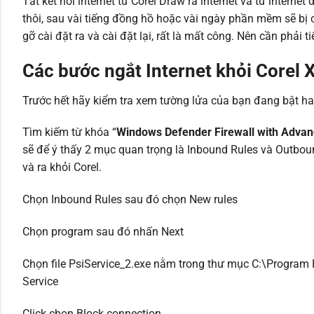
Tắt kết nối internet từ Corel Draw ra internet và từ intern
thôi, sau vài tiếng đồng hồ hoặc vài ngày phần mềm sẽ bị
gỡ cài đặt ra và cài đặt lại, rất là mất công. Nên cần phải
Các bước ngắt Internet khỏi Corel 
Trước hết hãy kiểm tra xem tường lửa của bạn đang bật hay 
Tìm kiếm từ khóa “
Windows Defender Firewall with Advan
sẽ để ý thấy 2 mục quan trọng là Inbound Rules và Outbou
và ra khỏi Corel.
Chọn Inbound Rules sau đó chọn New rules
Chọn program sau đó nhấn Next
Chọn file PsiService_2.exe nằm trong thư mục C:\Program
Service
Click chọn Block connection