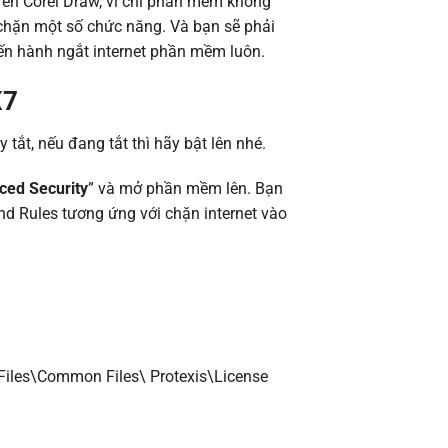
et đến Corel Draw, vì chỉ phần mềm không
 chặn một số chức năng. Và bạn sẽ phải
 tiến hành ngắt internet phần mềm luôn.
X7
tắt, nếu đang tắt thì hãy bật lên nhé.
ced Security
” và mở phần mềm lên. Bạn
nd Rules tương ứng với chặn internet vào
 Files\Common Files\ Protexis\License