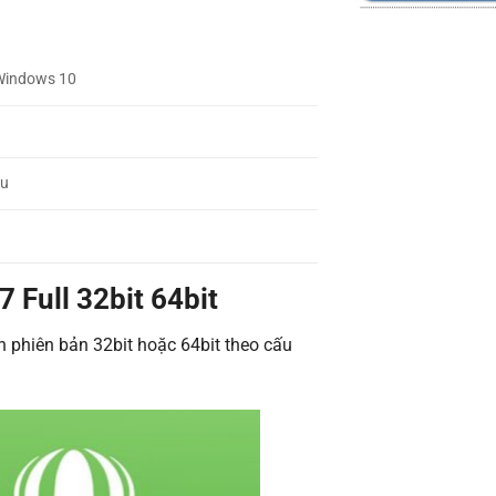
Windows 10
ầu
7 Full 32bit 64bit
n phiên bản 32bit hoặc 64bit theo cấu