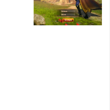
Casinos
2024
Not
on
GamStop
UK