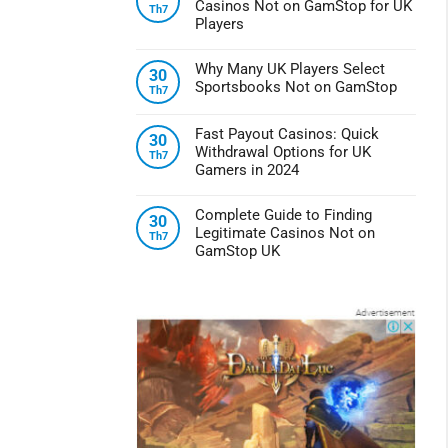
bình
Casinos Not on GamStop for UK
Automatenspiele
Th7
luận
Players
und
ở
attraktive
Không
Rivo
Bonusangebote
có
Why Many UK Players Select
Casino
30
für
bình
Sportsbooks Not on GamStop
App
Th7
deutsche
luận
im
Không
Gamer
ở
Test
có
Fast Payout Casinos: Quick
Discovering
30
–
bình
Withdrawal Options for UK
Licensed
Th7
Funktionen
luận
Gamers in 2024
and
und
ở
Secure
Không
Bonuspromotionen
Why
Casinos
có
Complete Guide to Finding
für
Many
30
Not
bình
Legitimate Casinos Not on
mobile
UK
Th7
on
luận
GamStop UK
Spieler
Players
GamStop
ở
Select
Không
for
Fast
Sportsbooks
có
UK
Payout
Not
bình
Players
Casinos:
on
luận
Quick
GamStop
ở
Withdrawal
Complete
Options
Guide
for
to
UK
Finding
Gamers
Legitimate
in