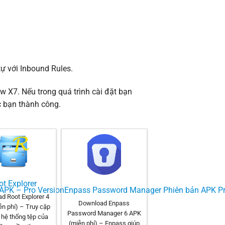
ự với Inbound Rules.
 X7. Nếu trong quá trình cài đặt bạn
úc bạn thành công.
ot Explorer
APK – Pro Version
Enpass Password Manager Phiên bản APK P
d Root Explorer 4
Download Enpass
n phí) – Truy cập
Password Manager 6 APK
 hệ thống tệp của
(miễn phí) – Enpass giúp