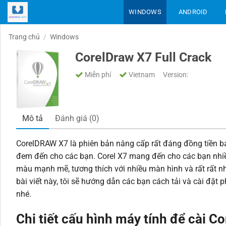
Bỏ
WINDOWS
ANDROID
qua
nội
BEST PRODUCTS
ART
Trang chủ
/
Windows
dung
CorelDraw X7 Full Crack
Miễn phí
Vietnam
Version:
Mô tả
Đánh giá (0)
CorelDRAW X7 là phiên bản nâng cấp rất đáng đồng tiền bá
đem đến cho các bạn. Corel X7 mang đến cho các bạn nhiề
màu mạnh mẽ, tương thích với nhiều màn hình và rất rất n
bài viết này, tôi sẽ hướng dẫn các bạn cách tải và cài đặt
nhé.
Chi tiết cấu hình máy tính để cài C