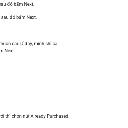
 sau đó bấm Next.
, sau đó bấm Next.
uốn cài. Ở đây, mình chỉ cài
ấm Next.
i thì chọn nút Already Purchased.