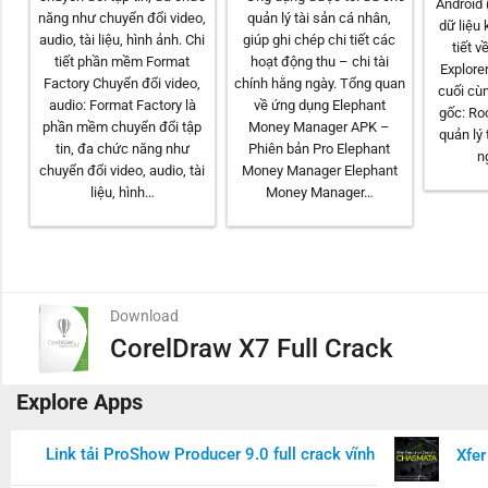
Android
năng như chuyển đổi video,
quản lý tài sản cá nhân,
dữ liệu 
audio, tài liệu, hình ảnh. Chi
giúp ghi chép chi tiết các
tiết 
tiết phần mềm Format
hoạt động thu – chi tài
Explorer
Factory Chuyển đổi video,
chính hằng ngày. Tổng quan
cuối cù
audio: Format Factory là
về ứng dụng Elephant
gốc: Roo
phần mềm chuyển đổi tập
Money Manager APK –
quản lý
tin, đa chức năng như
Phiên bản Pro Elephant
n
chuyển đổi video, audio, tài
Money Manager Elephant
liệu, hình…
Money Manager…
Download
CorelDraw X7 Full Crack
Explore Apps
Link tải ProShow Producer 9.0 full crack vĩnh viễn 2026
Xfe