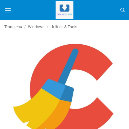
Bỏ
qua
nội
dung
Trang chủ
/
Windows
/
Utilities & Tools