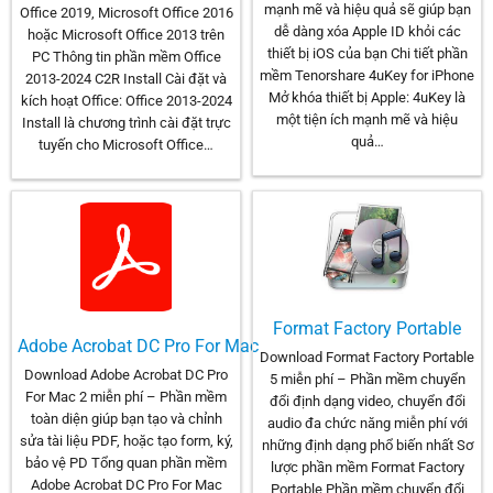
mạnh mẽ và hiệu quả sẽ giúp bạn
Office 2019, Microsoft Office 2016
dễ dàng xóa Apple ID khỏi các
hoặc Microsoft Office 2013 trên
thiết bị iOS của bạn Chi tiết phần
PC Thông tin phần mềm Office
mềm Tenorshare 4uKey for iPhone
2013-2024 C2R Install Cài đặt và
Mở khóa thiết bị Apple: 4uKey là
kích hoạt Office: Office 2013-2024
một tiện ích mạnh mẽ và hiệu
Install là chương trình cài đặt trực
quả…
tuyến cho Microsoft Office…
Format Factory Portable
Adobe Acrobat DC Pro For Mac
Download Format Factory Portable
Download Adobe Acrobat DC Pro
5 miễn phí – Phần mềm chuyển
For Mac 2 miễn phí – Phần mềm
đổi định dạng video, chuyển đổi
toàn diện giúp bạn tạo và chỉnh
audio đa chức năng miễn phí với
sửa tài liệu PDF, hoặc tạo form, ký,
những định dạng phổ biến nhất Sơ
bảo vệ PD Tổng quan phần mềm
lược phần mềm Format Factory
Adobe Acrobat DC Pro For Mac
Portable Phần mềm chuyển đổi