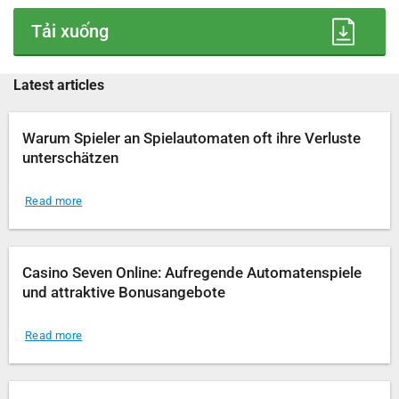
Tải xuống
Latest articles
Warum Spieler an Spielautomaten oft ihre Verluste
unterschätzen
Read more
Casino Seven Online: Aufregende Automatenspiele
und attraktive Bonusangebote
Read more