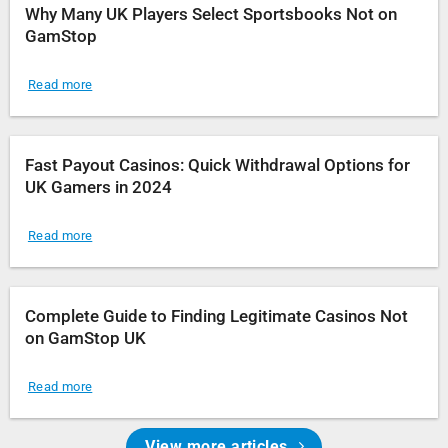
Why Many UK Players Select Sportsbooks Not on
GamStop
Read more
Fast Payout Casinos: Quick Withdrawal Options for
UK Gamers in 2024
Read more
Complete Guide to Finding Legitimate Casinos Not
on GamStop UK
Read more
View more articles